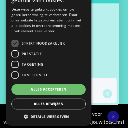
gebruik van cookies.
Maassluisstraat 2
Deze website gebruikt cookies om uw
gebruikerservaring te verbeteren. Door
1062 GD Amsterdam
onze website te gebruiken, stemt u in met
06 33 68 27 09
alle cookies in overeenstemming met ons
contact@1klick.nl
Cookiebeleid.
Lees verder
STRIKT NOODZAKELIJK
General terms and conditions
PRESTATIE
Privacy statement
Cookie policy
TARGETING
Login
FUNCTIONEEL
ALLES ACCEPTEREN
ALLES AFWIJZEN
© 2026 | 1KLICK dé recruiter voor
DETAILS WEERGEVEN
vastgoedprofessionals | Jouw netwerk, jouw toekomst