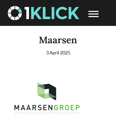
Skip
1Click
Header
to
Right
main
content
Maarsen
3 April 2025