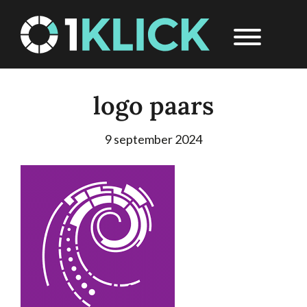
Door
1Klick
Header
naar
Rechts
de
hoofd
inhoud
logo paars
9 september 2024