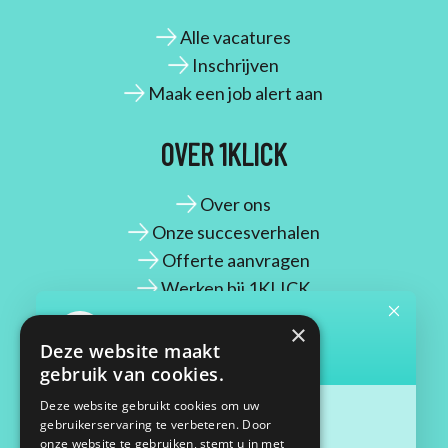
Alle vacatures
Inschrijven
Maak een job alert aan
OVER 1KLICK
Over ons
Onze succesverhalen
Offerte aanvragen
Werken bij 1KLICK
×
CONTACT
Deze website maakt
gebruik van cookies.
Maassluisstraat 2
Deze website gebruikt cookies om uw
gebruikerservaring te verbeteren. Door
1062 GD Amsterdam
onze website te gebruiken, stemt u in met