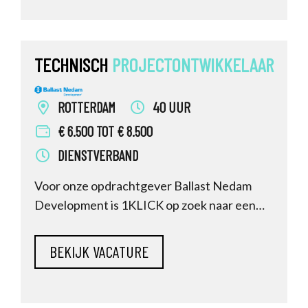
staat een bijdrage te leveren aan de meerjar
TECHNISCH
PROJECTONTWIKKELAAR
ROTTERDAM
40 UUR
€ 6.500 TOT € 8.500
DIENSTVERBAND
Voor onze opdrachtgever Ballast Nedam
Development is 1KLICK op zoek naar een
Technisch Projectontwikkelaar die complexe
bouwprocessen kan sturen. In deze rol
breng jij structuur, voorspelbaarheid en
kwaliteit in het bouwproces. Je bent het
primaire aanspreekpunt voor de