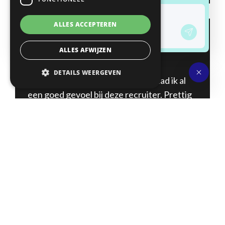
ALLES ACCEPTEREN
WIEGER JAN DE VRIES
OVER 1KLICK
ALLES AFWIJZEN
DETAILS WEERGEVEN
“Na het eerste contact met Bart had ik al
een goed gevoel bij deze recruiter. Prettig
contact gehad gedurende het traject vanaf
het eerste sollicitatiegesprek tot aan de
arbeidsovereenkomst. De heeft voor mij
direct geleid tot een nieuwe mooie
uitdaging.”
Wieger Jan de Vries
Coördinator MJOP Alliade Zorg