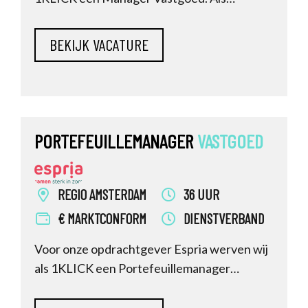
strategische leider met visie op vastgoed ga
je impact maken binnen een maatschappelijk
relevante organisatie. Hierbij ga je richting
geven aan de vastgoedstrategie en
bijdragen aan een duurzame en
toekomstbestendige zorgomgevi
PORTEFEUILLEMANAGER
VASTGOED
REGIO AMSTERDAM
36 UUR
€ MARKTCONFORM
DIENSTVERBAND
Voor onze opdrachtgever Espria werven wij
als 1KLICK een Portefeuillemanager
Vastgoed. Wil jij met jouw expertise
bijdragen aan een vastgoedomgeving waarin