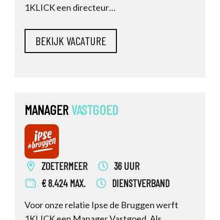
1KLICK een directeur
Vastgoedontwikkeling. Fivoor staat aan de
vooravond van een van de meest uitdagende
vastgoedopgaven binnen de Nederlandse
zorgsector. Wil jij meebouwen aan de
toekomst van forensische zorg?
MANAGER
VASTGOED
ZOETERMEER
36 UUR
€ 8.424 MAX.
DIENSTVERBAND
Voor onze relatie Ipse de Bruggen werft
1KLICK een Manager Vastgoed. Als