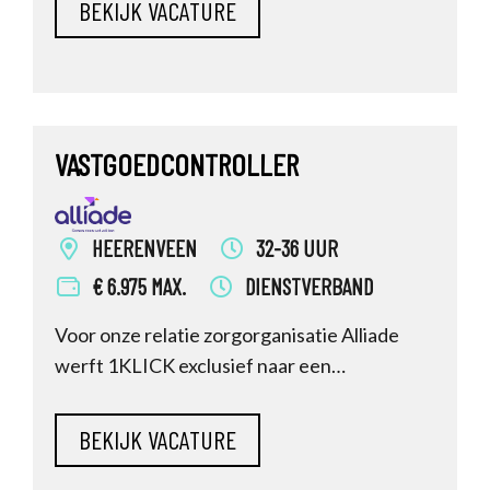
zorgprofessionals optimaal hun werk kunnen
doen? Bij Espria Vastgoed werk je samen
met zo’n 80 collega’s voor één van
VASTGOEDCONTROLLER
HEERENVEEN
32-36 UUR
€ 6.975 MAX.
DIENSTVERBAND
Voor onze relatie zorgorganisatie Alliade
werft 1KLICK exclusief naar een
Vastgoedcontroller. Ben jij de financial met
specifieke expertise op het
gebied van Vastgoed (& ICT / datagedreven
vastgoedsturing) en ben je daarmee in