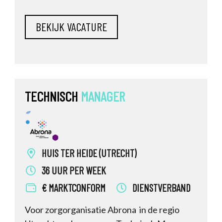
Projectmanager Vastgoed & Huisvesting. In
deze functie ga je maatschappelijk impact
maken door het leiden van meerdere
(complexe) renovatie- /(ver)bouw- en
huisvestingsprojecten. De projecten
variëren in omva
TECHNISCH
MANAGER
HUIS TER HEIDE (UTRECHT)
36 UUR PER WEEK
€ MARKTCONFORM
DIENSTVERBAND
Voor zorgorganisatie Abrona in de regio