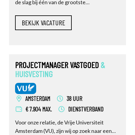
de slag bij één van de grootste
zorgorganisaties binnen de regio
Amsterdam dan is dit nu je kans. We zoeken
namelijk namens onze opdrachtgever
Amstelring een Projectleider Vastgoed. In
deze rol ga je als drijvende kracht aan de slag
met de vas
PROJECTMANAGER VASTGOED
&
HUISVESTING
AMSTERDAM
38 UUR
€ 7.904 MAX.
DIENSTVERBAND
Voor onze relatie, de Vrije Universiteit
Amsterdam (VU), zijn wij op zoek naar een