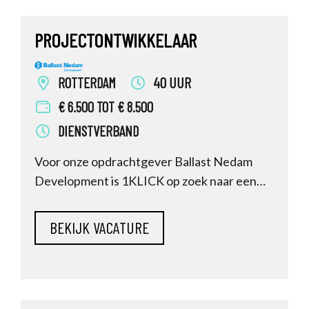
hoofdaannemer en zorgt dat pr
PROJECTONTWIKKELAAR
ROTTERDAM
40 UUR
€ 6.500 TOT € 8.500
DIENSTVERBAND
Voor onze opdrachtgever Ballast Nedam
Development is 1KLICK op zoek naar een
Projectontwikkelaar. Sta jij open om aan de
slag te gaan bij een toonaangevende
gebiedsontwikkelaar die zich richt op het
creëren van gezonde, duurzame en
toekomstbestendige leefomgevingen? Dan
lees nu verder en r