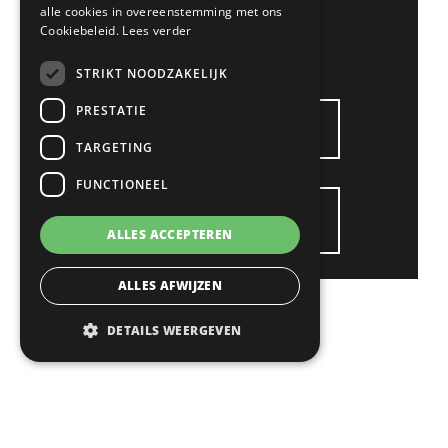
alle cookies in overeenstemming met ons
bart@1klick.nl
Cookiebeleid.
Lees verder
Bart op LinkedIn
STRIKT NOODZAKELIJK
PRESTATIE
SOLLICITEER VIA WHATSAPP
TARGETING
FUNCTIONEEL
DIRECT SOLLICITEREN
ALLES ACCEPTEREN
ALLES AFWIJZEN
DETAILS WEERGEVEN
Gerelateerde
vacatures