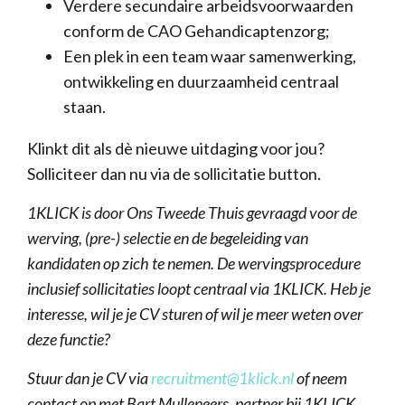
Verdere secundaire arbeidsvoorwaarden
conform de CAO Gehandicaptenzorg;
Een plek in een team waar samenwerking,
ontwikkeling en duurzaamheid centraal
staan.
Klinkt dit als dè nieuwe uitdaging voor jou?
Solliciteer dan nu via de sollicitatie button.
1KLICK is door Ons Tweede Thuis gevraagd voor de
werving, (pre-) selectie en de begeleiding van
kandidaten op zich te nemen. De wervingsprocedure
inclusief sollicitaties loopt centraal via 1KLICK. Heb je
interesse, wil je je CV sturen of wil je meer weten over
deze functie?
Stuur dan je CV via
recruitment@1klick.nl
of neem
contact op met Bart Mulleneers, partner bij 1KLICK.