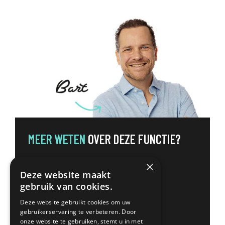
MEER WETEN
OVER DEZE FUNCTIE?
×
Deze website maakt
Contact
gebruik van cookies.
Bart Mulleneers
Deze website gebruikt cookies om uw
gebruikerservaring te verbeteren. Door
onze website te gebruiken, stemt u in met
+31 (0)6 33 68 27 09