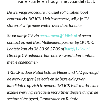
‘van elkaar leren' hoog in het vaandel staat.
De wervingsprocedure inclusief sollicitaties loopt
centraal via 1KLICK. Heb je interesse, wil je je CV
sturen of wil je meer weten over deze functie?
Stuur dan je CV via
recruitment@1klick.nl
of neem
contact op met Bart Mulleneers, partner bij 1KLICK.
Laatste kan via 06 33 68 27 09 of
bart@1klick.nl
.
Direct je CV uploaden kan ook. Er wordt dan contact
met je opgenomen.
1KLICK is door Retail Estates Nederland N.V. gevraagd
de werving, (pre-) selectie en de begeleiding van
kandidaten op zich te nemen. 1KLICK is dé marktleider
inzake werving, selectie & recruitmentbegeleiding in de
sectoren Vastgoed, Grondzaken en Ruimte.