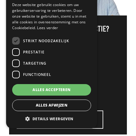
Deze website gebruikt cookies om uw
gebruikerservaring te verbeteren. Door
onze website te gebruiken, stemt u in met
alle cookies in overeenstemming met ons
MEER WETEN
OVER DEZE FUNCTIE?
Cookiebeleid.
Lees verder
STRIKT NOODZAKELIJK
PRESTATIE
Contact
Bart Mulleneers
TARGETING
FUNCTIONEEL
+31 (0)6 33 68 27 09
bart@1klick.nl
ALLES ACCEPTEREN
Bart op LinkedIn
ALLES AFWIJZEN
SOLLICITEER VIA WHATSAPP
DETAILS WEERGEVEN