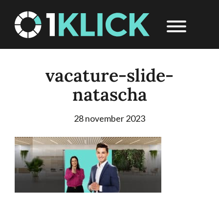
Door
1Klick
Header
naar
Rechts
de
hoofd
inhoud
vacature-slide-
natascha
28 november 2023