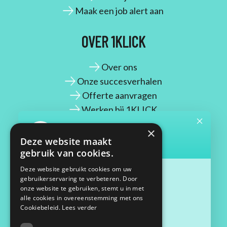
Maak een job alert aan
OVER 1KLICK
Over ons
Onze succesverhalen
Offerte aanvragen
Werken bij 1KLICK
×
CONTACT
Deze website maakt
gebruik van cookies.
Maassluisstraat 2
Deze website gebruikt cookies om uw
gebruikerservaring te verbeteren. Door
1062 GD Amsterdam
onze website te gebruiken, stemt u in met
06 33 68 27 09
alle cookies in overeenstemming met ons
contact@1klick.nl
Cookiebeleid.
Lees verder