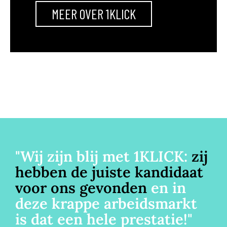
MEER OVER 1KLICK
"Wij zijn blij met 1KLICK:
zij
hebben de juiste kandidaat
voor ons gevonden
en in
deze krappe arbeidsmarkt
is dat een hele prestatie!"