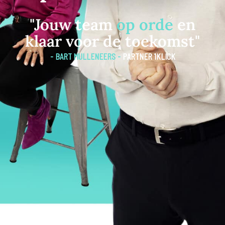
"Jouw team
op orde
en
klaar voor de toekomst"
- BART MULLENEERS -
PARTNER 1KLICK