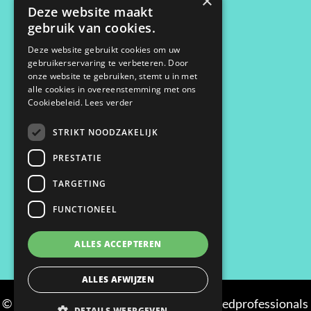
×
CONTACT
Deze website maakt
gebruik van cookies.
Maassluisstraat 2
Deze website gebruikt cookies om uw
gebruikerservaring te verbeteren. Door
1062 GD Amsterdam
onze website te gebruiken, stemt u in met
06 33 68 27 09
alle cookies in overeenstemming met ons
contact@1klick.nl
Cookiebeleid.
Lees verder
STRIKT NOODZAKELIJK
Algemene voorwaarden
PRESTATIE
Privacy verklaring
Cookiebeleid
TARGETING
Inloggen
FUNCTIONEEL
ALLES ACCEPTEREN
ALLES AFWIJZEN
© 2026 | 1KLICK dé recruiter voor vastgoedprofessionals
DETAILS WEERGEVEN