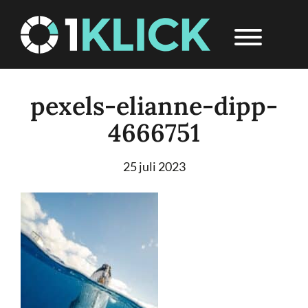
Door
1Klick
Header
naar
Rechts
de
hoofd
inhoud
pexels-elianne-dipp-
4666751
25 juli 2023