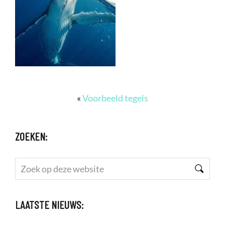
«
Voorbeeld tegels
ZOEKEN:
Zoek
op
deze
LAATSTE NIEUWS:
website