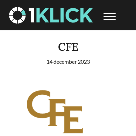
Door
1Klick
Header
naar
Rechts
de
hoofd
inhoud
CFE
14 december 2023