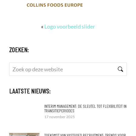
«
Logo voorbeeld slider
ZOEKEN:
Zoek
op
deze
LAATSTE NIEUWS:
website
INTERIM MANAGEMENT: DE SLEUTEL TOT FLEXIBILITEIT IN
TRANSITIEPERIODES
17 november 2025
TOEKOMST VAN VASTGOED RECRUITMENT: TRENDS VOOR