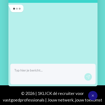
Maassluisstraat 2
1062 GD Amsterdam
06 33 68 27 09
contact@1klick.nl
Algemene voorwaarden
Privacy verklaring
Cookiebeleid
Inloggen
© 2026 | 1KLICK dé recruiter voor
vastgoedprofessionals | Jouw netwerk, jouw toekomst