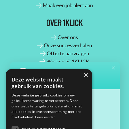
Maak een job alert aan
OVER 1KLICK
Over ons
Onze succesverhalen
Offerte aanvragen
Werken bij 1KLICK
×
CONTACT
Deze website maakt
gebruik van cookies.
Maassluisstraat 2
Deze website gebruikt cookies om uw
gebruikerservaring te verbeteren. Door
1062 GD Amsterdam
onze website te gebruiken, stemt u in met
06 33 68 27 09
alle cookies in overeenstemming met ons
contact@1klick.nl
Cookiebeleid.
Lees verder