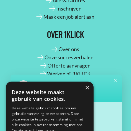
Alle vacatures
Inschrijven
Maak een job alert aan
OVER 1KLICK
Over ons
Onze succesverhalen
Offerte aanvragen
Werken bij 1KLICK
×
CONTACT
Deze website maakt
gebruik van cookies.
Maassluisstraat 2
Deze website gebruikt cookies om uw
gebruikerservaring te verbeteren. Door
1062 GD Amsterdam
onze website te gebruiken, stemt u in met
06 33 68 27 09
alle cookies in overeenstemming met ons
contact@1klick.nl
Cookiebeleid.
Lees verder