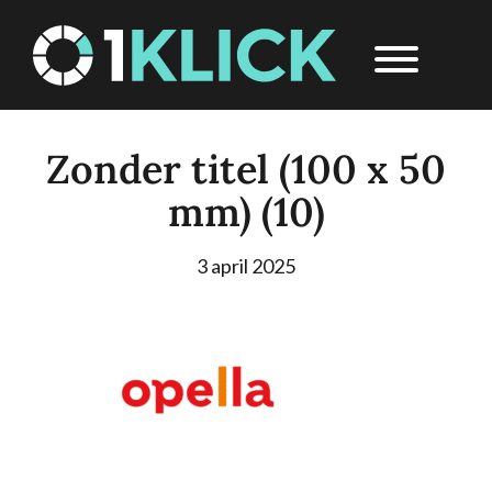
Door
1Klick
Header
naar
Rechts
de
hoofd
inhoud
Zonder titel (100 x 50
mm) (10)
3 april 2025