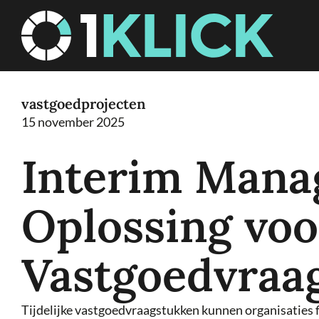
Door
1Klick
naar
de
hoofd
inhoud
vastgoedprojecten
15 november 2025
Interim Mana
Oplossing voor
Vastgoedvraa
Tijdelijke vastgoedvraagstukken kunnen organisaties fl