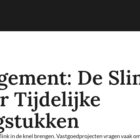
Header
Rechts
gement: De Sl
 Tijdelijke
gstukken
ink in de knel brengen. Vastgoedprojecten vragen vaak om s