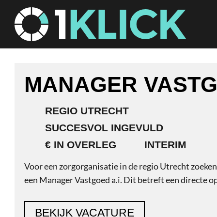
Door
1Klick
naar
de
hoofd
inhoud
MANAGER
VASTGOED
A.I.
REGIO UTRECHT
SUCCESVOL INGEVULD
€ IN OVERLEG
INTERIM
Voor een zorgorganisatie in de regio Utrecht zoeke
een Manager Vastgoed a.i. Dit betreft een directe o
inhuurdesk.