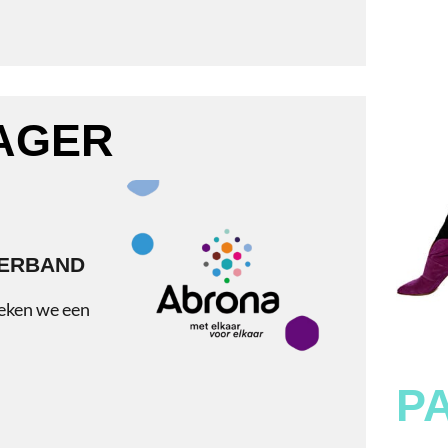
EK
oeken we een