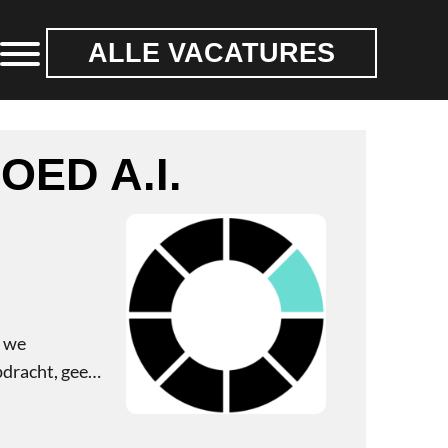
Header
Rechts
n we
pdracht, geen