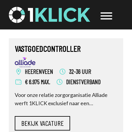
Door
1Klick
Header
naar
Rechts
de
hoofd
inhoud
VASTGOEDCONTROLLER
HEERENVEEN
32-36 UUR
€ 6.975 MAX.
DIENSTVERBAND
Voor onze relatie zorgorganisatie Alliade
werft 1KLICK exclusief naar een
Vastgoedcontroller. Ben jij de financial met
specifieke expertise op het
gebied van Vastgoed (& ICT / datagedreven