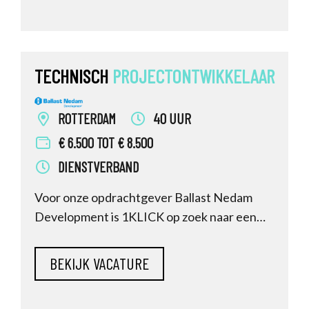
vastgoedsturing) en ben je daarmee in
staat een bijdrage te leveren aan de meerjar
TECHNISCH
PROJECTONTWIKKELAAR
ROTTERDAM
40 UUR
€ 6.500 TOT € 8.500
DIENSTVERBAND
Voor onze opdrachtgever Ballast Nedam
Development is 1KLICK op zoek naar een
Technisch Projectontwikkelaar die complexe
bouwprocessen kan sturen. In deze rol
breng jij structuur, voorspelbaarheid en
kwaliteit in het bouwproces. Je bent het