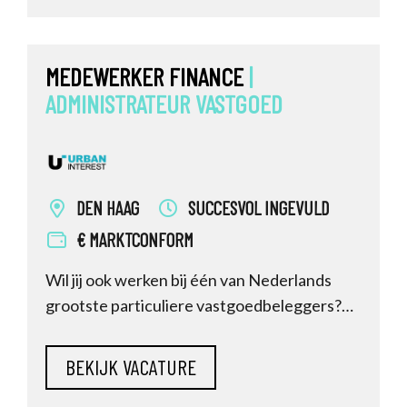
MEDEWERKER FINANCE
|
ADMINISTRATEUR
VASTGOED
DEN HAAG
SUCCESVOL INGEVULD
€ MARKTCONFORM
Wil jij ook werken bij één van Nederlands
grootste particuliere vastgoedbeleggers?
Ben jij een nauwkeurige en proactieve
financial die energie krijgt van cijfers én
samenwerking? Bij Urban Interest in Den