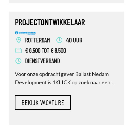
primaire aanspreekpunt voor de
hoofdaannemer en zorgt dat pr
PROJECTONTWIKKELAAR
ROTTERDAM
40 UUR
€ 6.500 TOT € 8.500
DIENSTVERBAND
Voor onze opdrachtgever Ballast Nedam
Development is 1KLICK op zoek naar een
Projectontwikkelaar. Sta jij open om aan de
slag te gaan bij een toonaangevende
gebiedsontwikkelaar die zich richt op het
creëren van gezonde, duurzame en
toekomstbestendige leefomgevingen? Dan
lees nu verder en r