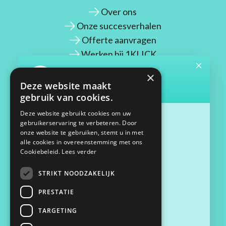
Over ons
Onze succesverhalen
Offerte aanvragen
Werken bij 1KLICK
×
CONTACT
Deze website maakt
gebruik van cookies.
Maassluisstraat 2
Deze website gebruikt cookies om uw
gebruikerservaring te verbeteren. Door
1062 GD Amsterdam
onze website te gebruiken, stemt u in met
06 33 68 27 09
alle cookies in overeenstemming met ons
contact@1klick.nl
Cookiebeleid.
Lees verder
STRIKT NOODZAKELIJK
Algemene voorwaarden
PRESTATIE
Privacy verklaring
Cookiebeleid
TARGETING
Inloggen