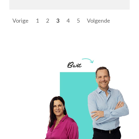
Haag kun jij zorgen voor de
vastgoedadministratie en ben jij hiervoor
h&ea
Vorige
1
2
3
4
5
Volgende