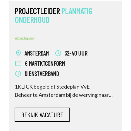
PROJECTLEIDER
PLANMATIG
ONDERHOUD
AMSTERDAM
32-40 UUR
€ MARTKTCONFORM
DIENSTVERBAND
1KLICK begeleidt Stedeplan VvE
Beheer te Amsterdam bij de werving naar
een Projectleider PO. Heb je interesse en wil
je meer weten? Reageer dan direct.