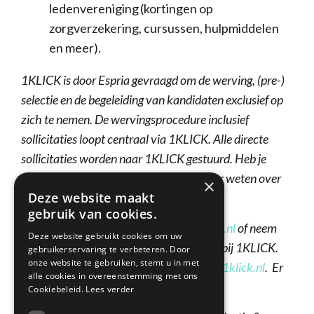
ledenvereniging (kortingen op
zorgverzekering, cursussen, hulpmiddelen
en meer).
1KLICK is door Espria gevraagd om de werving, (pre-)
selectie en de begeleiding van kandidaten exclusief op
zich te nemen. De wervingsprocedure inclusief
sollicitaties loopt centraal via 1KLICK. Alle directe
sollicitaties worden naar 1KLICK gestuurd. Heb je
interesse, wil je je CV sturen of wil je meer weten over
×
Deze website maakt
deze functie?
gebruik van cookies.
Stuur dan je CV naar
recruitment@1klick.nl
of neem
Deze website gebruikt cookies om uw
contact op met Bart Mulleneers, partner bij 1KLICK.
gebruikerservaring te verbeteren. Door
onze website te gebruiken, stemt u in met
Laatste kan via 06 33 68 27 09 of
bart@1klick.nl
. Er
alle cookies in overeenstemming met ons
wordt dan contact met je opgenomen.
Cookiebeleid.
Lees verder