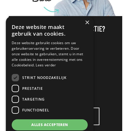
×
Deze website maakt
MEER WETEN
OVER DEZE FUNCTIE?
gebruik van cookies.
Deze website gebruikt cookies om uw
gebruikerservaring te verbeteren. Door
Contact
onze website te gebruiken, stemt u in met
alle cookies in overeenstemming met ons
Bart Mulleneers
Cookiebeleid.
Lees verder
STRIKT NOODZAKELIJK
+31 (0)6 33 68 27 09
bart@1klick.nl
PRESTATIE
Bart op LinkedIn
TARGETING
FUNCTIONEEL
SOLLICITEER VIA WHATSAPP
ALLES ACCEPTEREN