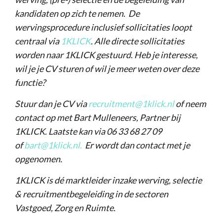
kandidaten op zich te nemen. De
wervingsprocedure inclusief sollicitaties loopt
centraal via
1KLICK
. Alle directe sollicitaties
worden naar 1KLICK gestuurd. Heb je interesse,
wil je je CV sturen of wil je meer weten over deze
functie?
Stuur dan je CV via
recruitment@1klick.nl
of neem
contact op met Bart Mulleneers, Partner bij
1KLICK. Laatste kan via 06 33 68 27 09
of
bart@1klick.nl
.
Er wordt dan contact met je
opgenomen.
1KLICK is dé marktleider inzake werving, selectie
& recruitmentbegeleiding in de sectoren
Vastgoed, Zorg en Ruimte.