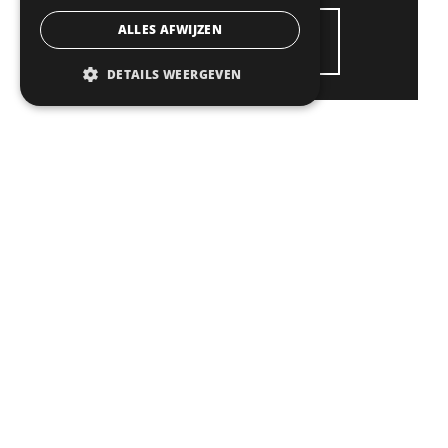
ALLES AFWIJZEN
DIRECT SOLLICITEREN
DETAILS WEERGEVEN
Gerelateerde
vacatures
TECHNICAL
MANAGER