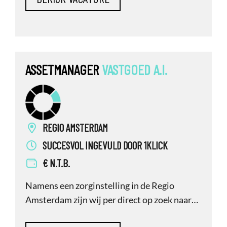
De volgende stap is de hoe-vraag: hoe wordt
dit voorspelbaar, betaalbaar en verantwoord
uitgevoerd? Voor die stap zoeken wij ee
ASSETMANAGER
VASTGOED
A.I.
REGIO AMSTERDAM
SUCCESVOL INGEVULD DOOR 1KLICK
€ N.T.B.
Namens een zorginstelling in de Regio
Amsterdam zijn wij per direct op zoek naar
een interim Assetmanager Vastgoed.