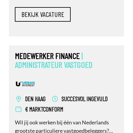
Fivoor staat aan de vooravond van een van
de meest uitdagende vastgoedopgaven
binnen de Nederlandse zorgsector. Wil jij
meebouwen aan de toekomst van
forensische zorg?
MEDEWERKER FINANCE
|
ADMINISTRATEUR
VASTGOED
DEN HAAG
SUCCESVOL INGEVULD
€ MARKTCONFORM
Wil jij ook werken bij één van Nederlands
grootste particuliere vastgoedbeleggers?