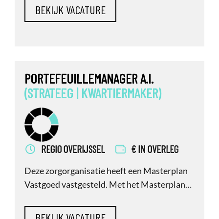
de gezondheidszorg persoonlijker, leuker en
goedkoper maken, mee te bouwen aan
toekomstbestendige huisvesting voor
mensen met een zorgvraag. Kernwaarden
zijn kleinschaligheid,
PORTEFEUILLEMANAGER A.I.
(STRATEEG
|
KWARTIERMAKER)
REGIO OVERIJSSEL
€ IN OVERLEG
Deze zorgorganisatie heeft een Masterplan
Vastgoed vastgesteld. Met het Masterplan
Vastgoed is de wat-vraag beantwoord: welke
locaties, welke investeringen, welke richting.