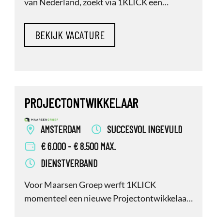
van Nederland, zoekt via 1KLICK een
daadkrachtige en visionaire directeur
Vastgoed & Ontwikkeling die strategisch
richting gaat geven aan de
vastgoedportefeuille voor de zorg van
morgen.
PROJECTONTWIKKELAAR
AMSTERDAM
SUCCESVOL INGEVULD
€ 6.000 - € 8.500 MAX.
DIENSTVERBAND
Voor Maarsen Groep werft 1KLICK
momenteel een nieuwe Projectontwikkelaar.
Maarsen Groep is een toonaangevende