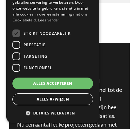
we graag kennis met je.
gebruikerservaring te verbeteren. Door
onze website te gebruiken, stemt u in met
1
2
3
4
5
Volgende
alle cookies in overeenstemming met ons
Cookiebeleid.
Lees verder
STRIKT NOODZAKELIJK
PRESTATIE
PAUL DUIJN
TARGETING
OVER 1KLICK
FUNCTIONEEL
“1KLICK is een organisatie dat snel
ALLES ACCEPTEREN
schakelt, groot netwerk heeft om snel tot de
juiste match te komen. De (interim)
ALLES AFWIJZEN
vastgoed vacatures die ze hebben zijn heel
DETAILS WEERGEVEN
divers bij hele verschillende organisaties.
Nu een aantal leuke projecten gedaan met
1Klick!”