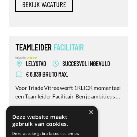
TEAMLEIDER
FACILITAIR
LELYSTAD
SUCCESVOL INGEVULD
€ 6.838 BRUTO MAX.
Voor Triade Vitree werft 1KLICK momenteel
een Teamleider Facilitair. Ben je ambitieus en
wil jij bijdragen én leidinggeven aan een
×
gastvrije, veilige en prettige woon- en
Deze website maakt
werkomgeving voor cliënten en
gebruik van cookies.
medewerkers bij Triade Vitree? Dan maken
Deze website gebruikt cookies om uw