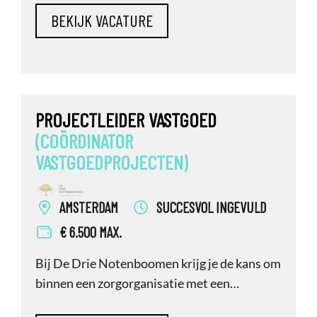
vastgoedontwikkelaar en -belegger met een
rijke historie en een innovatieve blik op de
toekomst. Ben jij een gedreven persoon met
ambitie en passie voor vastgoed? Sta jij
bekend om jouw daad
PROJECTLEIDER VASTGOED
(COÖRDINATOR
VASTGOEDPROJECTEN)
AMSTERDAM
SUCCESVOL INGEVULD
€ 6.500 MAX.
Bij De Drie Notenboomen krijg je de kans om
binnen een zorgorganisatie met een
duidelijke maatschappelijke missie, namelijk