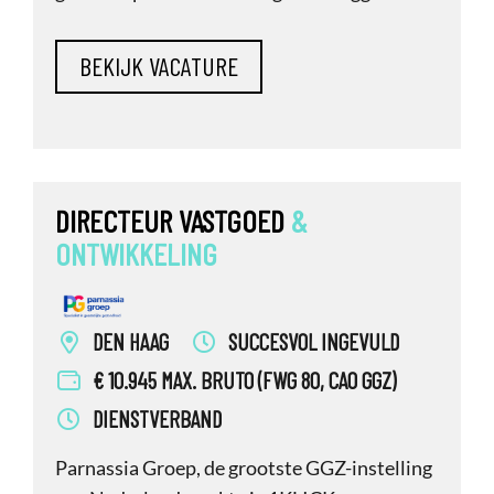
Ben jij een nauwkeurige en proactieve
financial die energie krijgt van cijfers én
samenwerking? Bij Urban Interest in Den
Haag kun jij zorgen voor de
vastgoedadministratie en ben jij hiervoor
h&ea
DIRECTEUR VASTGOED
&
ONTWIKKELING
DEN HAAG
SUCCESVOL INGEVULD
€ 10.945 MAX. BRUTO (FWG 80, CAO GGZ)
DIENSTVERBAND
Parnassia Groep, de grootste GGZ-instelling